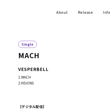
About
Release
Inf
Single
MACH
VESPERBELL
1.MACH
2.VISIONS
【デジタル配信】