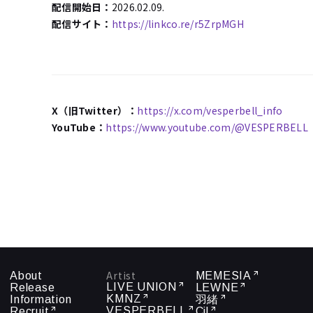
配信開始日：
2026.02.09.
配信サイト：
https://linkco.re/r5ZrpMGH
X（旧Twitter）：
https://x.com/vesperbell_info
YouTube：
https://www.youtube.com/@VESPERBELL
Artist
About
MEMESIA
LIVE UNION
Release
LEWNE
KMNZ
Information
羽緒
VESPERBELL
Recruit
Cil