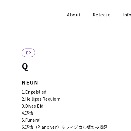
About
Release
Inf
EP
Q
NEUN
1.Engelslied
2.Heiliges Requiem
3.Divas Eid
4.透命
5.Funeral
6.透命（Piano ver.）※フィジカル版のみ収録